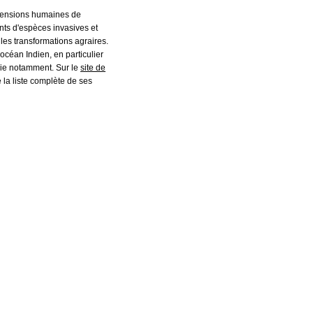
imensions humaines de
nts d'espèces invasives et
 les transformations agraires.
'océan Indien, en particulier
alie notamment. Sur le
site de
ue la liste complète de ses