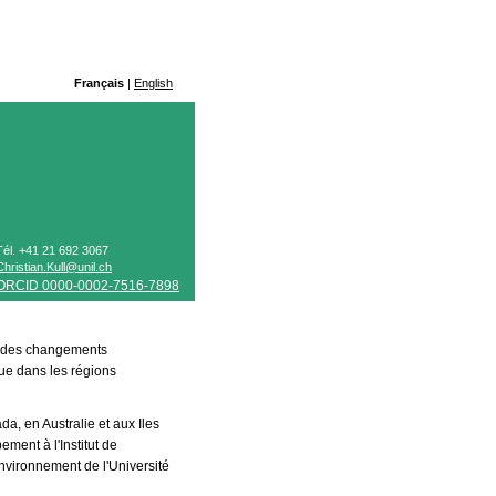
Français
|
English
Tél. +41 21 692 3067
Christian.Kull@unil.ch
ORCID 0000-0002-7516-7898
es des changements
ue dans les régions
, en Australie et aux Iles
ement à l'Institut de
nvironnement de l'Université