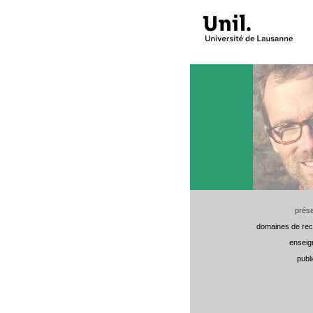
prése
domaines de re
enseig
publ