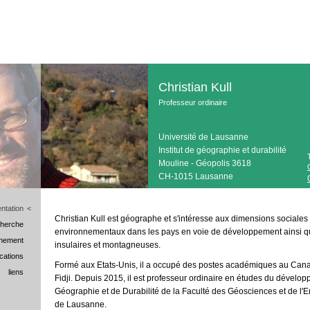
Christian Kull
Professeur ordinaire
Université de Lausanne
Institut de géographie et durabilité
Mouline - Géopolis 3618
CH-1015 Lausanne
ntation
<
Christian Kull est géographe et s'intéresse aux dimensions social
cherche
environnementaux dans les pays en voie de développement ainsi q
nement
insulaires et montagneuses.
ications
Formé aux Etats-Unis, il a occupé des postes académiques au Canada
liens
Fidji. Depuis 2015, il est professeur ordinaire en études du développ
Géographie et de Durabilité de la Faculté des Géosciences et de l'E
de Lausanne.