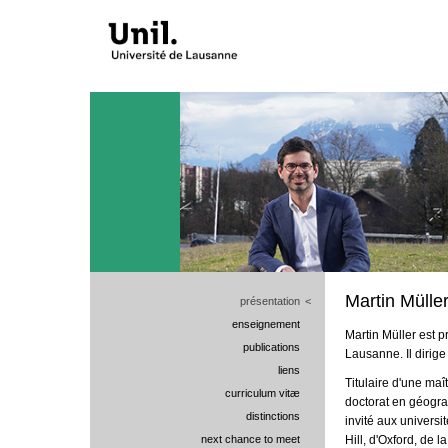
Martin Mülle
présentation
<
enseignement
Martin Müller est p
publications
Lausanne. Il dirige 
liens
Titulaire d'une ma
curriculum vitæ
doctorat en géogra
distinctions
invité aux univers
next chance to meet
Hill, d'Oxford, de la