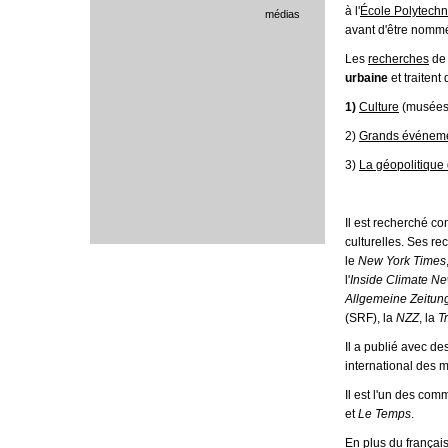
à l'
École Polytechn
médias
avant d'être nommé
Les
recherches
de 
urbaine
et traitent
1)
Culture
(musées,
2)
Grands é
véneme
3)
La
géopolitique
Il est recherché c
culturelles. Ses re
le
New York Times
l'
Inside Climate N
Allgemeine Zeitun
(SRF), la
NZZ
, la
T
Il a publié avec d
international des 
Il est l'un des co
et
Le Temps
.
En plus du français, 