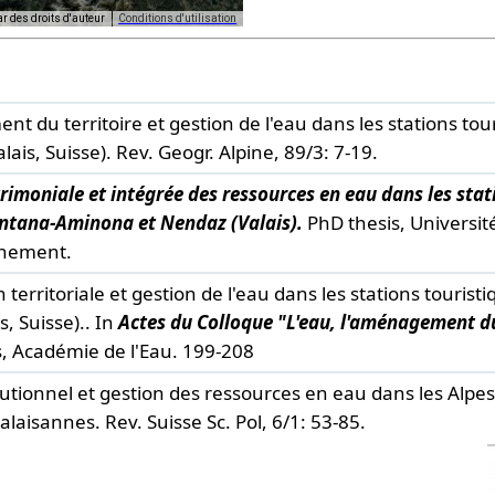
ar des droits d'auteur
Conditions d'utilisation
lopment purposes only
For development purposes only
 du territoire et gestion de l'eau dans les stations tour
ais, Suisse).
Rev. Geogr. Alpine,
89/3: 7-19.
rimoniale et intégrée des ressources en eau dans les stat
ntana-Aminona et Nendaz (Valais).
PhD thesis, Universit
nnement.
n territoriale et gestion de l'eau dans les stations tourist
 Suisse).. In
Actes du Colloque "L'eau, l'aménagement du 
s, Académie de l'Eau. 199-208
tutionnel et gestion des ressources en eau dans les Alpe
valaisannes.
Rev. Suisse Sc. Pol,
6/1: 53-85.