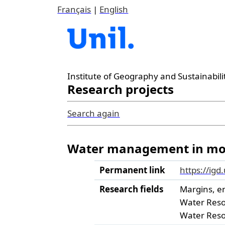
Français
|
English
Institute of Geography and Sustainabili
Research projects
Search again
Water management in moun
Permanent link
https://igd
Research fields
Margins, e
Water Res
Water Res