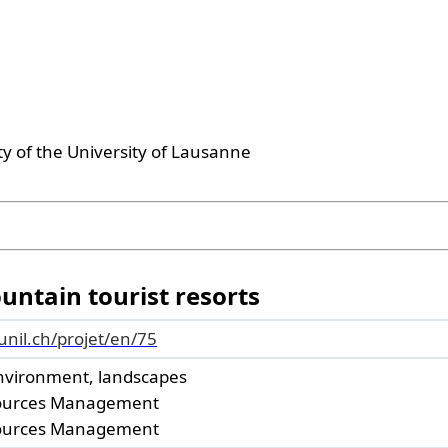
ty of the University of Lausanne
tain tourist resorts
.unil.ch/projet/en/75
nvironment, landscapes
ources Management
ources Management