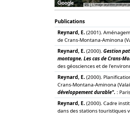
L'image peut être protégée p
For development purposes only
For deve
Publications
Reynard, E.
(2001). Aménagement
de Crans-Montana-Aminona (Val
Reynard, E.
(2000).
Gestion pat
montagne. Les cas de Crans-Mo
des géosciences et de l'enviro
Reynard, E.
(2000). Planificatio
Crans-Montana-Aminona (Valais,
développement durable".
: Pari
Reynard, E.
(2000). Cadre insti
dans des stations touristiques 