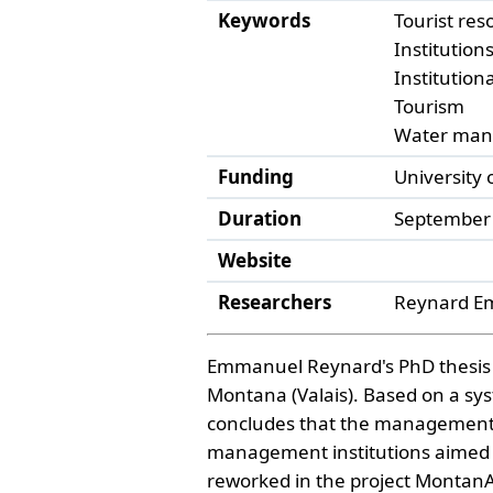
Keywords
Tourist res
Institution
Institutio
Tourism
Water ma
Funding
University
Duration
September 
Website
Researchers
Reynard E
Emmanuel Reynard's PhD thesis 
Montana (Valais). Based on a sy
concludes that the management i
management institutions aimed a
reworked in the project Montan