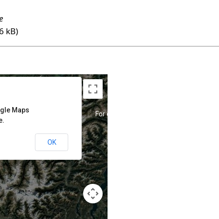
e
6 kB)
ogle Maps
lopment purposes only
For development purposes only
e.
OK