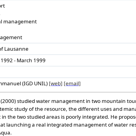
ort
s
nal management
nagement
 of Lausanne
1992 - March 1999
mmanuel (IGD UNIL)
[web]
[email]
(2000) studied water management in two mountain touri
stemic study of the resource, the different uses and ma
n the two studied areas is poorly integrated. He propo
t launching a real integrated management of water reso
Aqua.