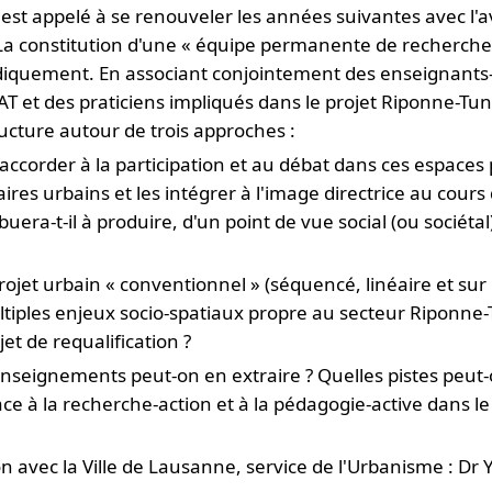
n est appelé à se renouveler les années suivantes avec l
 La constitution d'une « équipe permanente de recherche
iodiquement. En associant conjointement des enseignants
 et des praticiens impliqués dans le projet Riponne-Tu
ructure autour de trois approches :
ce accorder à la participation et au débat dans ces espace
es urbains et les intégrer à l'image directrice au cours
buera-t-il à produire, d'un point de vue social (ou sociét
rojet urbain « conventionnel » (séquencé, linéaire et sur 
ples enjeux socio-spatiaux propre au secteur Riponne-Tu
et de requalification ?
 enseignements peut-on en extraire ? Quelles pistes peut-
 à la recherche-action et à la pédagogie-active dans le 
n avec la Ville de Lausanne, service de l'Urbanisme : Dr 