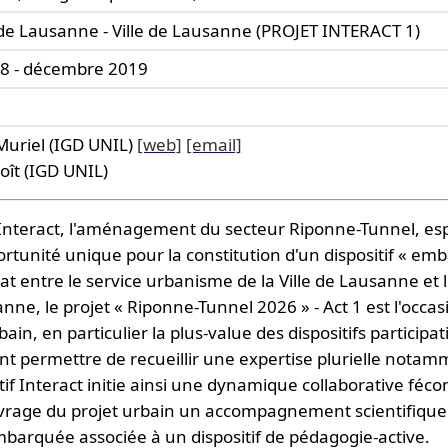
 de Lausanne - Ville de Lausanne (PROJET INTERACT 1)
18 - décembre 2019
Muriel (IGD UNIL)
[web]
[email]
ît (IGD UNIL)
et Interact, l'aménagement du secteur Riponne-Tunnel, e
ortunité unique pour la constitution d'un dispositif « e
riat entre le service urbanisme de la Ville de Lausanne e
nne, le projet « Riponne-Tunnel 2026 » - Act 1 est l'occas
ain, en particulier la plus-value des dispositifs participat
nt permettre de recueillir une expertise plurielle nota
if Interact initie ainsi une dynamique collaborative féco
ouvrage du projet urbain un accompagnement scientifique i
barquée associée à un dispositif de pédagogie-active.