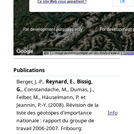
OK
Ce site Web vous appartient ?
nly
For development purposes only
For development 
L'image peut être protégée par des droits d'auteur
Conditio
Publications
Berger, J.-P.,
Reynard, E.
,
Bissig,
G.
, Constandache, M., Dumas, J.,
Felber, M., Häuselmann, P. et
Jeannin, P.-Y. (2008). Révision de la
liste des géotopes d'importance
Info
nationale : rapport du groupe de
travail 2006-2007. Fribourg: