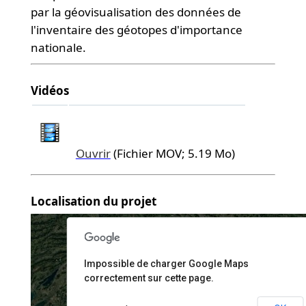
par la géovisualisation des données de
l'inventaire des géotopes d'importance
nationale.
Vidéos
Ouvrir
(Fichier MOV; 5.19 Mo)
nly
For development purposes only
For development 
Localisation du projet
Impossible de charger Google Maps
correctement sur cette page.