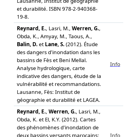
Lausanne, Institut de géographie
et durabilité. ISBN 978-2-940368-
19-8.
Reynard, E.
, Lasri, M.,
Werren, G.
,
Obda, K., Amyay, M., Taous, A.,
Balin, D.
et
Lane, S.
(2012). Étude
des dangers d'inondation dans les
bassins de Fès et Beni Mellal.
Info
Analyse hydrologique, carte
indicative des dangers, étude de la
vulnérabilité et recommandations.
Lausanne, Fès: Institut de
géographie et durabilité et LAGEA.
Reynard, E.
,
Werren, G.
, Lasri, M.,
Obda, K. et El, K.Y. (2012). Cartes
des phénomènes d'inondation de
deux bassins versants marocains:
Info