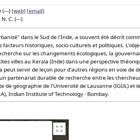
(---)
[web]
[email]
. C. (---)
rbanisé" dans le Sud de l'Inde, a souvent été décrit co
acteurs historiques, socio-culturels et politiques. L'obje
echerche sur les changements écologiques, la gouvernanc
es villes au Kerala (Inde) dans une perspective théorique
la peut servir de leçon pour d'autres régions en voie de
 un partenariat durable de recherche entre les chercheurs
ute de géographie de l'Université de Lausanne (IGUL) et 
RA), Indian Institute of Technology - Bombay.
opment purposes only
For development purposes only