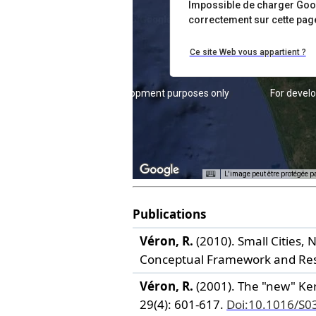
Impossible de charger Go
correctement sur cette pag
Ce site Web vous appartient ?
For development purposes only
For devel
L'image peut être protégée p
Publications
Véron, R.
(2010). Small Cities,
Conceptual Framework and Re
Véron, R.
(2001). The "new" Ke
29(4): 601-617.
Doi:10.1016/S0