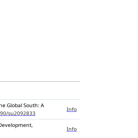
he Global South: A
Info
390/su2092833
Development,
Info