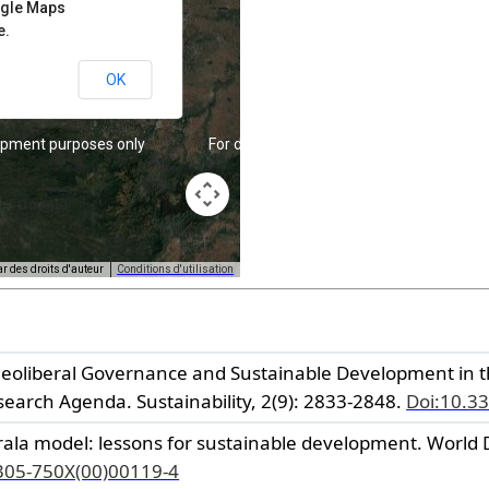
ogle Maps
e.
OK
opment purposes only
For development purposes only
ar des droits d'auteur
Conditions d'utilisation
 Neoliberal Governance and Sustainable Development in t
search Agenda.
Sustainability,
2(9): 2833-2848.
Doi:10.3
rala model: lessons for sustainable development.
World 
305-750X(00)00119-4