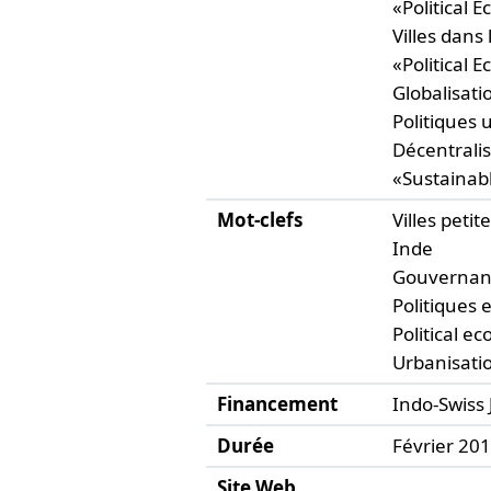
«Political E
Villes dans
«Political E
Globalisatio
Politiques 
Décentrali
«Sustainabl
Mot-clefs
Villes peti
Inde
Gouvernan
Politiques
Political ec
Urbanisati
Financement
Indo-Swiss
Durée
Février 20
Site Web