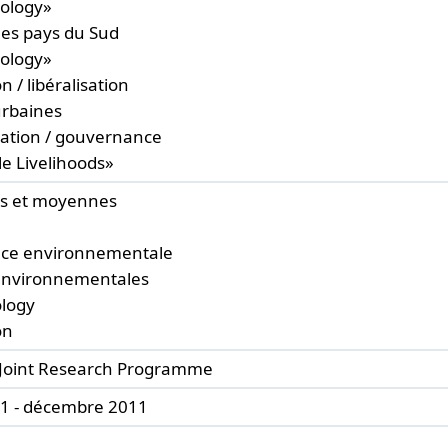
cology»
 les pays du Sud
cology»
n / libéralisation
urbaines
sation / gouvernance
e Livelihoods»
tes et moyennes
ce environnementale
 environnementales
ology
on
 Joint Research Programme
11 - décembre 2011