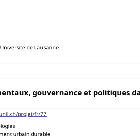
 l'Université de Lausanne
taux, gouvernance et politiques dans
unil.ch/projet/fr/77
ologies
ent urbain durable