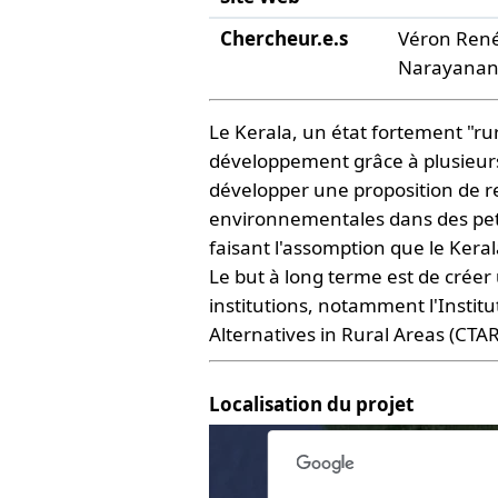
Chercheur.e.s
Véron René 
Narayanan N
Le Kerala, un état fortement "ru
développement grâce à plusieurs f
développer une proposition de r
environnementales dans des petit
faisant l'assomption que le Kera
Le but à long terme est de créer
institutions, notamment l'Instit
Alternatives in Rural Areas (CTA
For development purposes only
For devel
Localisation du projet