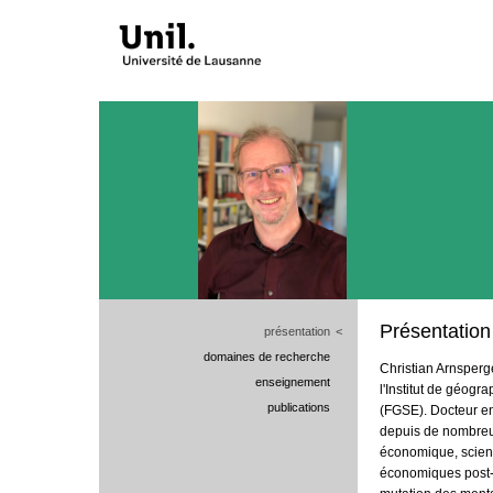
Présentation
présentation
<
domaines de recherche
Christian Arnsperg
enseignement
l'Institut de géogr
publications
(FGSE). Docteur en
depuis de nombreus
économique, scienc
économiques post-c