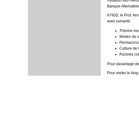
mutation des mental
Banque Alternative
A l'IGD, le Prof. A
axes suivants:
Théorie mon
Modes de vi
Permacircula
Culture de l
Racines cul
Pour davantage de 
Pour visiter le blo