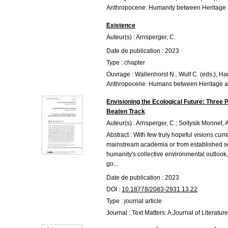
Anthropocene: Humanity between Heritage 
Existence
Auteur(s) : Arnsperger, C.
Date de publication : 2023
Type : chapter
Ouvrage : Wallenhorst N., Wulf C. (eds.), H
Anthropocene: Humans between Heritage a
Envisioning the Ecological Future: Three P
Beaten Track
Auteur(s) : Arnsperger, C.; Soltysik Monnet, A
Abstract : With few truly hopeful visions cur
mainstream academia or from established s
humanity's collective environmental outlook,
go...
Date de publication : 2023
DOI :
10.18778/2083-2931.13.22
Type : journal article
Journal : Text Matters: A Journal of Literatu