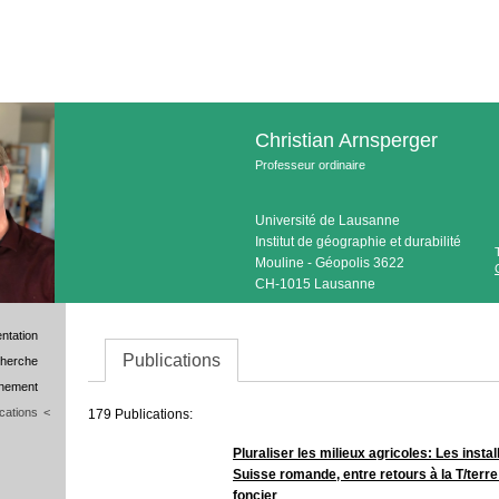
Christian Arnsperger
Professeur ordinaire
Université de Lausanne
Institut de géographie et durabilité
Mouline - Géopolis 3622
CH-1015 Lausanne
ntation
Publications
cherche
nement
ications
<
179 Publications:
Pluraliser les milieux agricoles: Les inst
Suisse romande, entre retours à la T/terre 
foncier