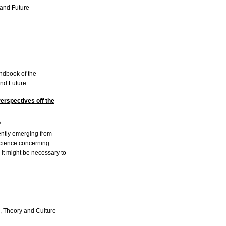
and Future
andbook of the
nd Future
erspectives off the
.
rently emerging from
cience concerning
 it might be necessary to
re, Theory and Culture