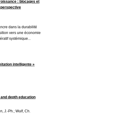
roissance : blocages et
e perspective
ancre dans la durabilité
nsition vers une économie
ératif systémique...
itation intelligente »
 and depth education
on, J.-Ph.; Wulf, Ch.