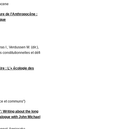
pocene
re de l'Anthropocène :
ique
s I., Verdussen M. (dir.),
 constitutionnelles et défi
re : L'« écologie des
nce et communs")
": Writing about the long
ialogue with John Michael