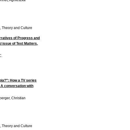
Monnet, Agnieszka
re, Theory and Culture
ratives of Progress and
 issue of Text Matters,
C.
opia?”: How a TV series
 A conversation with
perger, Christian
re, Theory and Culture