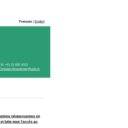
Français
|
English
Tél. +41 21 692 4331
Christian.Arnsperger@unil.ch
allations néopaysannes en
et lutte pour l'accès au