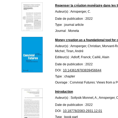
Repenser la création monétaire dans les li
Auteur(s) : Arnsperger, C.
Date de publication : 2022
Type : journal article
Journal : Moneta
Money creation as a foundational tool for 
Auteur(s) : Arnsperger, Christian; Morvant-R
Michel; Tiran, André
Editeur(s) : Adloff, Franck; Caillé, Alain
Date de publication : 2022
DOI :
10.14361/9783839456644
Type : chapter
Ouvrage : Convivial Futures: Views from a
Introduction
Auteur(s) : Soltysik Monnet, A.; Arnsperger, C
Date de publication : 2022
DOI :
10.18778/2083-2931.12.01
Type : book part