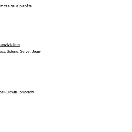
mites de la planète
convivialism
oux, Solène; Servet, Jean-
 Post-Growth Tomorrow
.