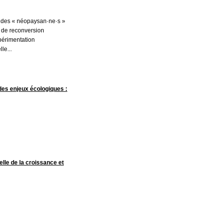
e des « néopaysan·ne·s »
 de reconversion
xpérimentation
le...
des enjeux écologiques :
elle de la croissance et