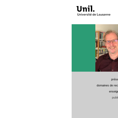
prése
domaines de re
enseig
publ