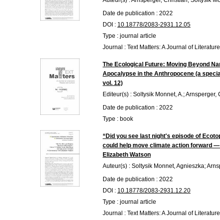
Auteur(s) : Arnsperger, Christian; Soltysik 
Date de publication : 2022
DOI :
10.18778/2083-2931.12.05
Type : journal article
Journal : Text Matters: A Journal of Literatu
The Ecological Future: Moving Beyond Nar
Apocalypse in the Anthropocene (a special
vol. 12)
Editeur(s) : Soltysik Monnet, A.; Arnsperger, 
Date de publication : 2022
Type : book
“Did you see last night's episode of Ecot
could help move climate action forward —
Elizabeth Watson
Auteur(s) : Soltysik Monnet, Agnieszka; Arns
Date de publication : 2022
DOI :
10.18778/2083-2931.12.20
Type : journal article
Journal : Text Matters: A Journal of Literatu