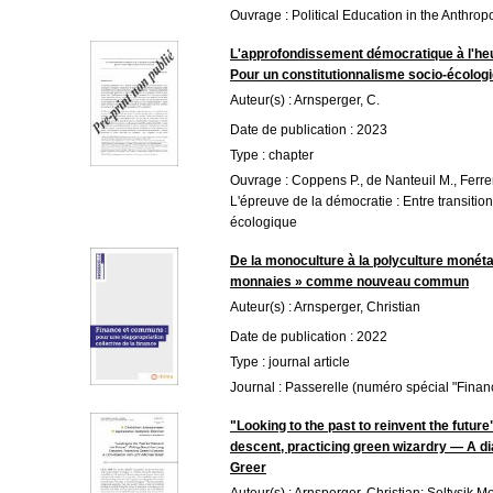
Ouvrage : Political Education in the Anthro
L'approfondissement démocratique à l'heu
Pour un constitutionnalisme socio-écolog
Auteur(s) : Arnsperger, C.
Date de publication : 2023
Type : chapter
Ouvrage : Coppens P., de Nanteuil M., Ferrera
L'épreuve de la démocratie : Entre transitions
écologique
De la monoculture à la polyculture monétai
monnaies » comme nouveau commun
Auteur(s) : Arnsperger, Christian
Date de publication : 2022
Type : journal article
Journal : Passerelle (numéro spécial "Fina
"Looking to the past to reinvent the future
descent, practicing green wizardry — A d
Greer