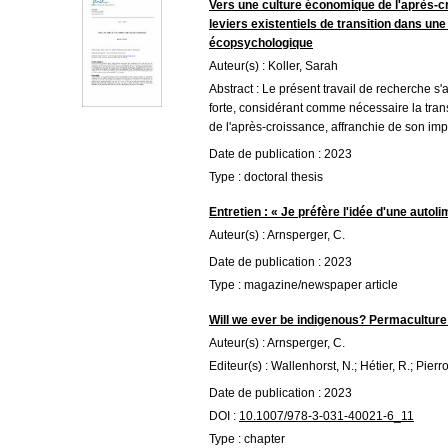
Vers une culture économique de l'après-c
leviers existentiels de transition dans un
écopsychologique
Auteur(s) : Koller, Sarah
Abstract : Le présent travail de recherche s'
forte, considérant comme nécessaire la tra
de l'après-croissance, affranchie de son imp
Date de publication : 2023
Type : doctoral thesis
Entretien : « Je préfère l'idée d'une autolim
Auteur(s) : Arnsperger, C.
Date de publication : 2023
Type : magazine/newspaper article
Will we ever be indigenous? Permaculture
Auteur(s) : Arnsperger, C.
Editeur(s) : Wallenhorst, N.; Hétier, R.; Pierr
Date de publication : 2023
DOI :
10.1007/978-3-031-40021-6_11
Type : chapter