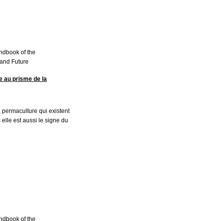
andbook of the
and Future
e au prisme de la
la permaculture qui existent
 elle est aussi le signe du
andbook of the