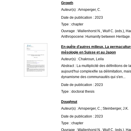
Growth
Auteur(s) : Arnsperger, C.
Date de publication : 2023
Type : chapter
Ouvrage : Wallenhorst N., Wulf C. (eds.), H
Anthropocene: Humanity between Heritage 
En quête d'autres milieux. La permacultur
mésologie en Suisse et au Japon
Auteur(s) : Chakroun, Leila
Abstract : La multiplicité des définitions de 
aujourd'hui complexifie sa délimitation, mais
dynamisme des communautés qui s'en...
Date de publication : 2023
Type : doctoral thesis
Doughnut
Auteur(s) : Arnsperger, C.; Steinberger, J.K.
Date de publication : 2023
Type : chapter
Ouvrage : Wallenhorst N., Wulf C. (eds.), H