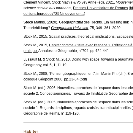
Clément Vincent
,
Stock Mathis
&
Volvey Anne (éd)
, 2021,
Mouvement
science sociale aux tournants
,
Presses Universitaires de Rennes
(
h
editions.fr/product/7254/mouvement...
)
Stock
Mathis, (2020), Geographizität des Rechts. Ein missing link 
Theoriebildung?
Geographica Helvetica
, 75, 349–361, 2020
Stock M., 2015,
Spatial practices, theoretical implications
, Espacest
Stock M., 2015,
Habiter comme « faire avec l'espace ». Réflexions à 
pratique.
Annales de Géographie, n°704, pp.424-441
Lussault M. & Stock M., 2010,
Doing with space: towards a pragmati
Geography, vol. 5, 1, 11-19
Stock M., 2008, “Penser géographiquement", in: Martin Ph. (dir.), Br
colloque Géopoint 2006, pp.23-34 (
pdf
)
Stock M. (ed.), 2006, Nouvelles approches de l'espace dans les sci
société 2. Concepts/empiries,
Travaux de l'Institut de Géographie d
Stock M. (ed.), 2005, Nouvelles approches de l'espace dans les sci
société 1. Regards disciplinés, regards croisés, transdisciplinarités,
Géographie de Reims
, n° 119-120.
Habiter