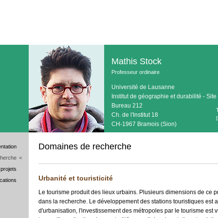
Mathis Stock
Professeur ordinaire
Université de Lausanne
Institut de géographie et durabilité - Sit
Bureau 212
Ch. de l'Institut 18
CH-1967 Bramois (Sion)
Domaines de recherche
ntation
cherche
<
projets
Urbanité et touristicité
ications
Le tourisme produit des lieux urbains. Plusieurs dimensions de ce
dans la recherche. Le développement des stations touristiques es
d'urbanisation, l'investissement des métropoles par le tourisme est