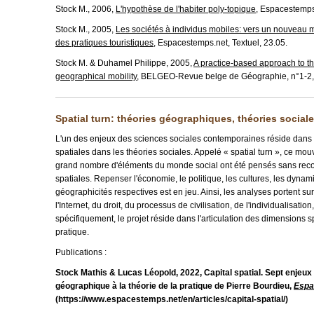
Stock M., 2006,
L'hypothèse de l'habiter poly-topique
, Espacestemps
Stock M., 2005,
Les sociétés à individus mobiles: vers un nouveau 
des pratiques touristiques
, Espacestemps.net, Textuel, 23.05.
Stock M. & Duhamel Philippe, 2005,
A practice-based approach to th
geographical mobility
, BELGEO-Revue belge de Géographie, n°1-2,
Spatial turn: théories géographiques, théories social
L'un des enjeux des sciences sociales contemporaines réside dans 
spatiales dans les théories sociales. Appelé « spatial turn », ce mou
grand nombre d'éléments du monde social ont été pensés sans rec
spatiales. Repenser l'économie, le politique, les cultures, les dynam
géographicités respectives est en jeu. Ainsi, les analyses portent su
l'Internet, du droit, du processus de civilisation, de l'individualisation
spécifiquement, le projet réside dans l'articulation des dimensions s
pratique.
Publications :
Stock Mathis
&
Lucas Léopold
, 2022, Capital spatial. Sept enjeu
géographique à la théorie de la pratique de Pierre Bourdieu,
Espa
(https://www.espacestemps.net/en/articles/capital-spatial/)