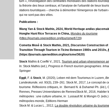
turn », l'investigation des centralités mondiales des stations tourist
la théorie des lieux centraux, et l'analyse de l'urbanité de lieux touri
stations touristiques – cherche à démontrer l'émergence de l'urbain 
qui ne sont pas des villes.
Publications :
Wang Yan
&
Stock Mathis
, 2024, World Heritage and/as placemak
Honghe Hani Rice Terraces in China,
Mondes du tourisme
(
https://journals.openedition.org/tourisme/6729
)
Cometta Mosè &
Stock Mathis,
2021, Discursive Construction of 
Transition Through Tourism in Ticino Between 1980s and 2010s,
(https://journals.openedition.org/tourisme/3620)
Stock
Mathis & Coeffé V., 2021,
Tourism and urban phenomenon and 
In: Stock Mathis (ed.),
Progress in French tourism geographies.
Inhab
Springer
Eggli
, F. &
Stock
, M. (2020), Leben mit dem Tourismus in Luzern,
Be
Landeskunde
, vol. 93(3), 239–261.
Stock M., 2017, Le concept de ce
tourisme. Réflexions critiques, in : Bernard N. & Duhamel Ph. (éd.), 
Rennes, Presses Universitaires de RennesStock M., 2016, Habiter t
métropoles : une culture urbaine, in : Lussault M. & Mongin O. (eds.)
métropoles-monde, Editions Herman
Stock M. & Lucas L., 2012,
La double révolution urbaine du tourism