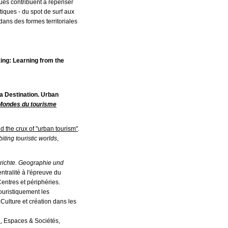
iques contribuent à repenser
stiques - du spot de surf aux
dans des formes territoriales
ing: Learning from the
a Destination. Urban
Mondes du tourisme
the crux of "urban tourism"
.
iting touristic worlds
,
richte.
Geographie und
ntralité à l'épreuve du
Centres et périphéries.
ouristiquement les
 Culture et création dans les
e
, Espaces & Sociétés,