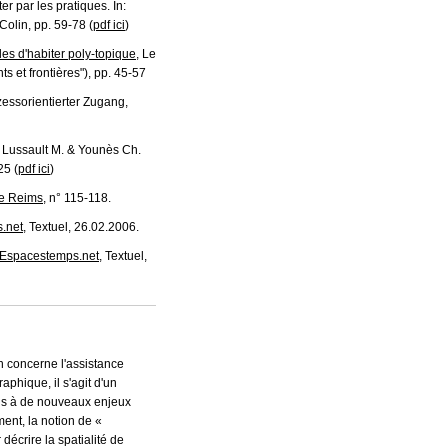
r par les pratiques. In:
Colin, pp. 59-78 (
pdf ici
)
yles d'habiter poly-topique
, Le
s et frontières"), pp. 45-57
essorientierter Zugang,
, Lussault M. & Younès Ch.
25 (
pdf ici
)
de Reims
, n° 115-118.
.net
, Textuel, 26.02.2006.
Espacestemps.net
, Textuel,
n concerne l'assistance
phique, il s'agit d'un
mis à de nouveaux enjeux
ent, la notion de «
écrire la spatialité de