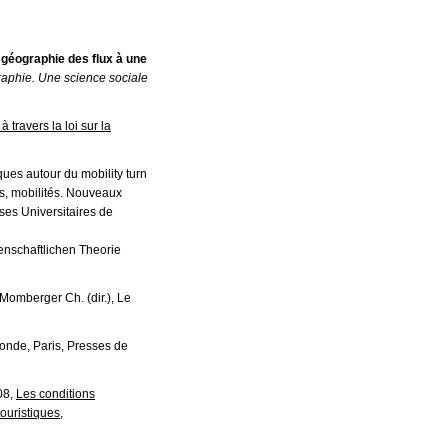
e géographie des flux à une
phie. Une science sociale
 travers la loi sur la
ues autour du mobility turn
ons, mobilités. Nouveaux
ses Universitaires de
senschaftlichen Theorie
-Momberger Ch. (dir.), Le
 Monde, Paris, Presses de
008,
Les conditions
touristiques
,