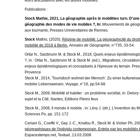
leurs articulations avec les autres mobilités.
Publications :
Stock Mathis
, 2021, La géographie après le mobilities turn. D'un
géographie des modes de vie mobiles ?, In:
Mouvements de géogra
aux tournants
,
Presses Universitaires de Rennes
.
Stock
Mathis, (2020),
Régime de mobilité. La géographicité du droit à
mobilité de 2018 à Berlin.
Annales de Géographie
, n°735, 33-54.
Ortar N., Salzbrunn M. & Stock M., 2018, Quels enjeux épistémologiq
?, in : Ortar N., Salzbrunn M. & Stock M. (ed.)., Migrations, circulati
enjeux épistémologiques et conceptuels à l'épreuve du terrain. Pres
Provence
Stock M., 2014, 'Touristisch wohnet der Mensch'. Zu einer kulturwis
mobiler Lebensweisen, Voyage, n°16, pp.54-68
Stock M., 2009, Mobilité et habiter : un problème sociétal, in: Delory
sujet et la Cité, Nantes, Editions Pleins feux
Stock M., 2008, Il mondo è mobile , in: Lévy J. (dir.), L'invention du
Sciences Po, pp. 151-172
Ceriani G., Coeffé V., Gay J.-C., Knafou R., Stock M. & Violier Ph, 2
géographiques de l'individu contemporain. Entrée par les mobilités 
Espacestemps.net, Textuel, 13.03.2008