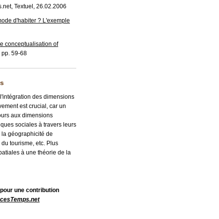
.net, Textuel, 26.02.2006
mode d'habiter ? L'exemple
e conceptualisation of
 pp. 59-68
es
l'intégration des dimensions
vement est crucial, car un
ours aux dimensions
iques sociales à travers leurs
r la géographicité de
, du tourisme, etc. Plus
patiales à une théorie de la
x pour une contribution
cesTemps.net