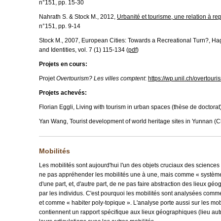
n°151, pp. 15-30
Nahrath S. & Stock M., 2012,
Urbanité et tourisme, une relation à re
n°151, pp. 9-14
Stock M., 2007, European Cities: Towards a Recreational Turn?, Haga
and Identities, vol. 7 (1) 115-134 (
pdf
)
Projets en cours:
Projet
Overtourism? Les villes comptent
:
https://wp.unil.ch/overtouri
Projets achevés:
Florian Eggli, Living with tourism in urban spaces (thèse de doctorat
Yan Wang, Tourist development of world heritage sites in Yunnan (Ch
Mobilités
Les mobilités sont aujourd'hui l'un des objets cruciaux des sciences 
ne pas appréhender les mobilités une à une, mais comme « système 
d'une part, et, d'autre part, de ne pas faire abstraction des lieux gé
par les individus. C'est pourquoi les mobilités sont analysées com
et comme « habiter poly-topique ». L'analyse porte aussi sur les mobi
contiennent un rapport spécifique aux lieux géographiques (lieu aut