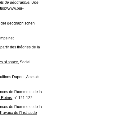
s de géographie. Une
ttps://www.pur-
in der geographischen
emps.net
partir des théories de la
cs of space
, Social
ouillons Dupont, Actes du
ences de l'homme et de la
e Reims
, n° 121-122
ences de l'homme et de la
Travaux de l'Institut de