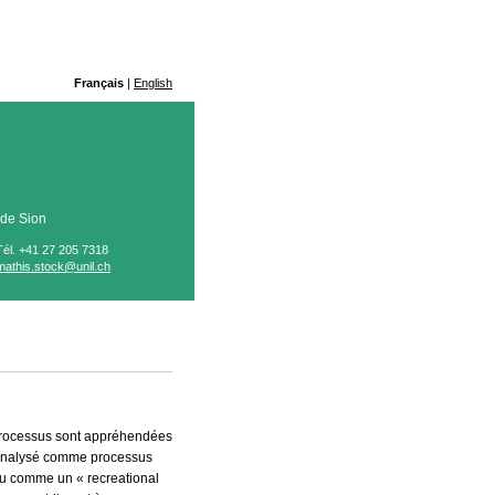
Français
|
English
e de Sion
Tél. +41 27 205 7318
mathis.stock@unil.ch
 processus sont appréhendées
t analysé comme processus
 vu comme un « recreational