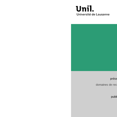
prése
domaines de re
publ