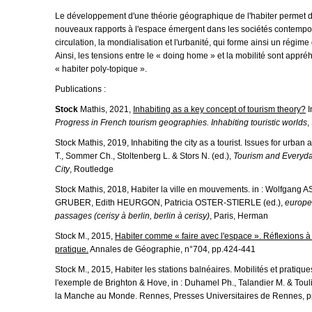
Le développement d'une théorie géographique de l'habiter perme
nouveaux rapports à l'espace émergent dans les sociétés contempo
circulation, la mondialisation et l'urbanité, qui forme ainsi un régim
Ainsi, les tensions entre le « doing home » et la mobilité sont appré
« habiter poly-topique ».
Publications :
Stock
Mathis, 2021,
Inhabiting as a key concept of tourism theory?
I
Progress in French tourism geographies. Inhabiting touristic worlds
,
Stock Mathis, 2019, Inhabiting the city as a tourist. Issues for urban a
T., Sommer Ch., Stoltenberg L. & Stors N. (ed.),
Tourism and Everyda
City
, Routledge
Stock Mathis, 2018, Habiter la ville en mouvements. in : Wolfgang 
GRUBER, Edith HEURGON, Patricia OSTER-STIERLE (ed.),
europe
passages (cerisy à berlin, berlin à cerisy)
, Paris, Herman
Stock M., 2015,
Habiter comme « faire avec l'espace ». Réflexions à 
pratique.
Annales de Géographie, n°704, pp.424-441
Stock M., 2015, Habiter les stations balnéaires. Mobilités et pratique
l'exemple de Brighton & Hove, in : Duhamel Ph., Talandier M. & Touli
la Manche au Monde. Rennes, Presses Universitaires de Rennes, 