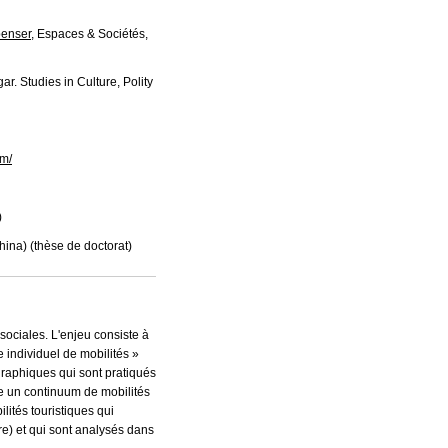
penser
, Espaces & Sociétés,
r. Studies in Culture, Polity
sm/
)
ina) (thèse de doctorat)
sociales. L'enjeu consiste à
individuel de mobilités »
ographiques qui sont pratiqués
me un continuum de mobilités
lités touristiques qui
re) et qui sont analysés dans