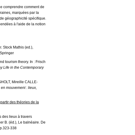
t de comprendre comment de
raines, marquées par la
e de géographicité spécifique.
hendées à l'aide de la notion
n: Stock Mathis (ed.),
 Springer
nd tourism theory. In : Frisch
y Life in the Contemporary
ASHOLT, Mireille CALLE-
 en mouvement : lieux,
partir des théories de la
s des lieux à travers
er B. (éd.), Le balnéaire. De
pp.323-338