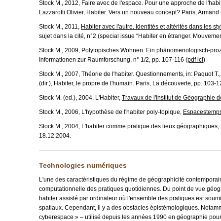
Stock M., 2012, Faire avec de l'espace. Pour une approche de l'habite
Lazzarotti Olivier, Habiter. Vers un nouveau concept? Paris, Armand 
Stock M., 2011,
Habiter avec l'autre. Identités et altérités dans les st
sujet dans la cité, n°2 (special issue “Habiter en étranger. Mouvement
Stock M., 2009, Polytopisches Wohnen. Ein phänomenologisch-proz
Informationen zur Raumforschung, n° 1/2, pp. 107-116 (
pdf ici
)
Stock M., 2007, Théorie de l'habiter. Questionnements, in: Paquot T.
(dir.), Habiter, le propre de l'humain. Paris, La découverte, pp. 103-1
Stock M. (ed.), 2004, L'Habiter,
Travaux de l'Institut de Géographie 
Stock M., 2006, L'hypothèse de l'habiter poly-topique,
Espacestemps
Stock M., 2004, L'habiter comme pratique des lieux géographiques,
18.12.2004.
Technologies numériques
L'une des caractéristiques du régime de géographicité contemporai
computationnelle des pratiques quotidiennes. Du point de vue géogra
habiter assisté par ordinateur où l'ensemble des pratiques est sou
spatiaux. Cependant, il y a des obstacles épistémologiques. Notamm
cyberespace » – utilisé depuis les années 1990 en géographie pour d