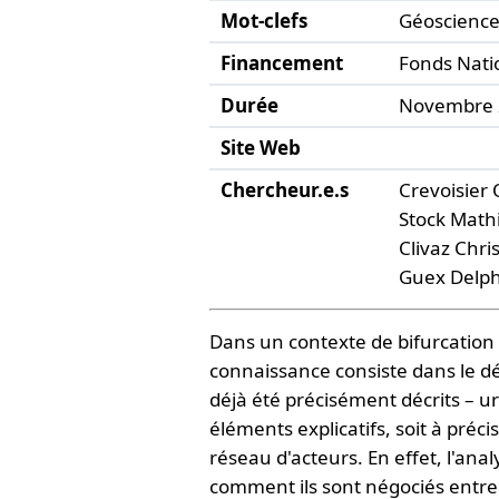
Mot-clefs
Géoscienc
Financement
Fonds Natio
Durée
Novembre 2
Site Web
Chercheur.e.s
Crevoisier Ol
Stock Mathis
Clivaz Chris
Guex Delphi
Dans un contexte de bifurcation 
connaissance consiste dans le d
déjà été précisément décrits – ur
éléments explicatifs, soit à pr
réseau d'acteurs. En effet, l'an
comment ils sont négociés entre di