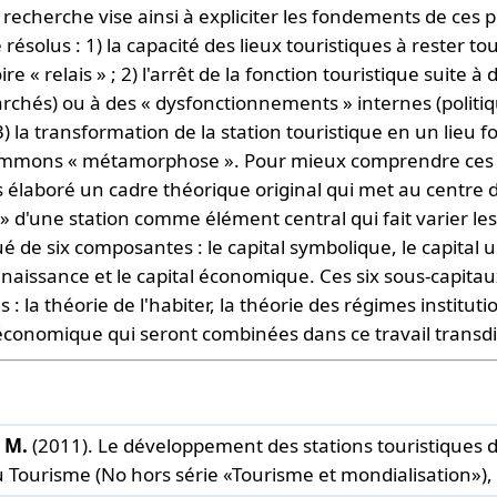
e recherche vise ainsi à expliciter les fondements de ces
résolus : 1) la capacité des lieux touristiques à rester to
« relais » ; 2) l'arrêt de la fonction touristique suite 
archés) ou à des « dysfonctionnements » internes (politi
la transformation de la station touristique en un lieu f
ommons « métamorphose ». Pour mieux comprendre ces di
s élaboré un cadre théorique original qui met au centre 
e » d'une station comme élément central qui fait varier les
ué de six composantes : le capital symbolique, le capital ur
connaissance et le capital économique. Ces six sous-capitau
s : la théorie de l'habiter, la théorie des régimes institut
économique qui seront combinées dans ce travail transdis
 M.
(2011). Le développement des stations touristiques 
Tourisme (No hors série «Tourisme et mondialisation»),