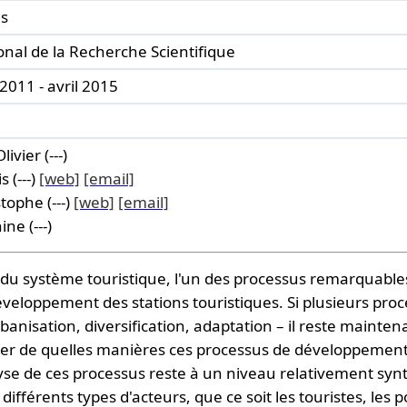
es
nal de la Recherche Scientifique
011 - avril 2015
ivier (---)
 (---)
[web]
[email]
tophe (---)
[web]
[email]
ne (---)
du système touristique, l'un des processus remarquables 
éveloppement des stations touristiques. Si plusieurs pr
banisation, diversification, adaptation – il reste mainten
éciser de quelles manières ces processus de développeme
alyse de ces processus reste à un niveau relativement syn
fférents types d'acteurs, que ce soit les touristes, les p