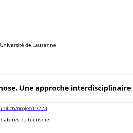
 l'Université de Lausanne
ose. Une approche interdisciplinair
.unil.ch/projet/fr/223
t natures du tourisme