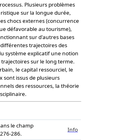
 processus. Plusieurs problèmes
uristique sur la longue durée,
à des chocs externes (concurrence
que défavorable au tourisme),
onctionnant sur d'autres bases
fférentes trajectoires des
du système explicatif une notion
 trajectoires sur le long terme.
bain, le capital ressourciel, le
x sont issus de plusieurs
ionnels des ressources, la théorie
ciplinaire.
dans le champ
Info
276-286.