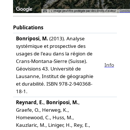
L'image peut être protégée par des droits d'auteur
Conditio
 development purposes only
For development purposes only
Publications
Bonriposi, M.
(2013).
Analyse
systémique et prospective des
usages de l'eau dans la région de
Crans-Montana-Sierre (Suisse).
Info
Géovisions 43. Université de
Lausanne, Institut de géographie
et durabilité. ISBN 978-2-940368-
18-1.
Reynard, E.
,
Bonriposi, M.
,
Graefe, O., Herweg, K.,
Homewood, C., Huss, M.,
Kauzlaric, M., Liniger, H., Rey, E.,