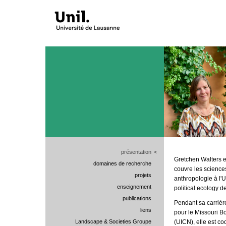
présentation
<
Gretchen Walters es
domaines de recherche
couvre les sciences
projets
anthropologie à l'U
enseignement
political ecology
publications
Pendant sa carrière
liens
pour le Missouri Bo
Landscape & Societies Groupe
(UICN), elle est c