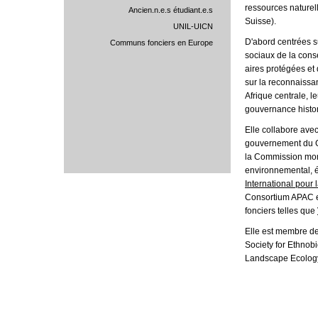
ressources naturel
Ancien.n.e.s étudiant.e.s
Suisse).
UNIL-UICN
D'abord centrées su
Communs fonciers en Europe
sociaux de la cons
aires protégées et
sur la reconnaissa
Afrique centrale, le
gouvernance histor
Elle collabore avec
gouvernement du G
la Commission mond
environnemental, 
International pour 
Consortium APAC et
fonciers telles que
Elle est membre de 
Society for Ethnobi
Landscape Ecolog