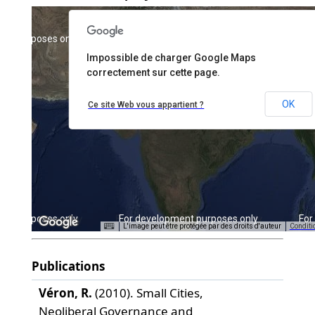
ent purposes only
For development purposes only
For
Impossible de charger Google Maps
correctement sur cette page.
OK
Ce site Web vous appartient ?
ent purposes only
For development purposes only
For
L'image peut être protégée par des droits d'auteur
Conditio
Publications
Véron, R.
(2010). Small Cities,
Neoliberal Governance and