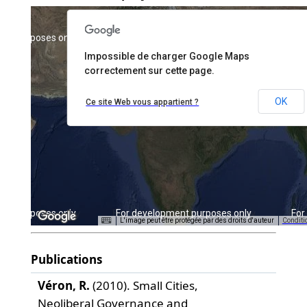
ent purposes only
For development purposes only
For
Impossible de charger Google Maps
correctement sur cette page.
OK
Ce site Web vous appartient ?
ent purposes only
For development purposes only
For
L'image peut être protégée par des droits d'auteur
Conditio
Publications
Véron, R.
(2010). Small Cities,
Neoliberal Governance and